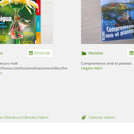
Reservar
es
Revistes
recurs molt
Compromesos amb el planeta
s://issuu.com/luciamolinazamora/docs/hojeo_reporter_291
Llegeix més»
s»
a i literatura
Ciències
Valors
Ciències
Valors