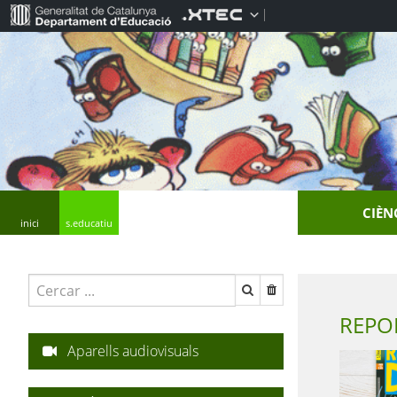
CIÈN
inici
s.educatiu
Aparells audiovisuals