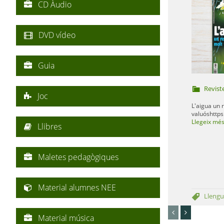
CD Àudio
DVD vídeo
Guia
Revist
Joc
L'aigua un 
valuóshttp
Llegeix mé
Llibres
Maletes pedagògiques
Material alumnes NEE
Llengu
Material música